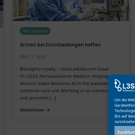
No Category
Ärzten bei Entscheidungen helfen
März 1, 2023
©Graphicroyalty – stock.adobe.com Issue:
01/2023 Personalisierte Medizin Helping
doctors make decisions AI in the paediatric
intensive care unit Working in an intensive care
unit presents […]
Um die Webs
Geräteinfor
Weiterlesen
Technologie
IDs auf die
zurückziehe
Funktion