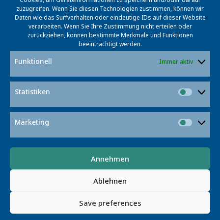
zuzugreifen. Wenn Sie diesen Technologien zustimmen, können wir
Daten wie das Surfverhalten oder eindeutige IDs auf dieser Website
verarbeiten. Wenn Sie Ihre Zustimmung nicht erteilen oder
zurückziehen, können bestimmte Merkmale und Funktionen
beeinträchtigt werden.
Funktionell
Immer aktiv
Prof. Dr. Wolfgang Nejdl
Statistiken
Statist
Projektleiter
nejdl@l3s.de
Marketing
Market
+49 511 762-17716
Annehmen
Ablehnen
Save preferences