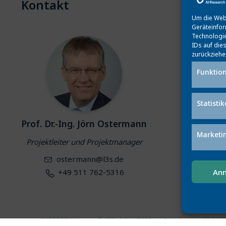
Kontakt
Um die Webs
Geräteinfor
Technologie
IDs auf die
zurückziehe
Funktion
Statisti
Prof. Dr.-Ing. Jörn Ostermann
Marketi
Projektleiter und Projektmanager
ostermann@l3s.de
An
+49 511 762-5316
IMPRESSUM
DATENSCHUTZERKLÄRUNG
COOKIE