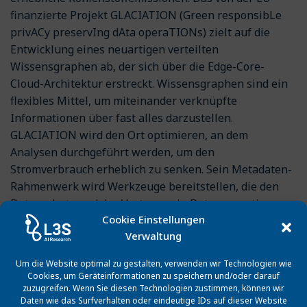
finanzierte Projekt GLACIATION (Green responsibLe
privACy preservIng dAta operaTIONs) zielt auf die
Entwicklung eines neuartigen verteilten
Wissensgraphen ab, der sich über die Edge-Core-
Cloud-Architektur erstreckt. Wissensgraphen sind ein
flexibles Mittel, um miteinander verknüpfte
Informationen über fast alles darzustellen.
GLACIATION wird den Ort optimieren, an dem
Analysen durchgeführt werden, um den
Stromverbrauch erheblich zu senken. Sein Metadaten-
Rahmenwerk wird Werkzeuge bereitstellen, die den
Datenschutz und das Vertrauen in Datenoperationen
Cookie Einstellungen
gewährleisten.
Verwaltung
Um die Website optimal zu gestalten, verwenden wir Technologien wie
Cookies, um Geräteinformationen zu speichern und/oder darauf
Förderprogramm
zuzugreifen. Wenn Sie diesen Technologien zustimmen, können wir
Daten wie das Surfverhalten oder eindeutige IDs auf dieser Website