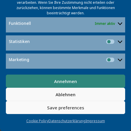
verarbeiten. Wenn Sie Ihre Zustimmung nicht erteilen oder
Projektpartner
zurückziehen, können bestimmte Merkmale und Funktionen
beeinträchtigt werden.
Funktionell
Immer aktiv
Kontakt
Statistiken
Statist
Marketing
Market
Annehmen
Ablehnen
Prof. Dr. Sören Auer
Save preferences
Projektkoordinator
Cookie Policy
Datenschutzerklärung
Impressum
auer@l3s.de
+49 511 762 2405