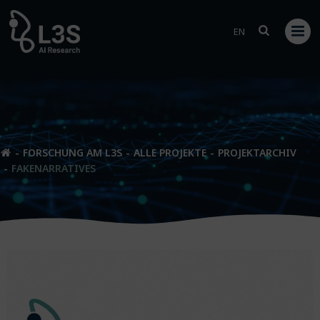
Zum
Inhalt
EN
springen
FORSCHUNG AM L3S
ALLE PROJEKTE
PROJEKTARCHIV
FAKENARRATIVES