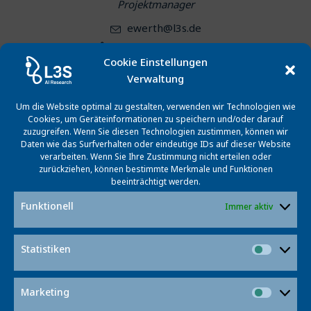
Projektmanager
ewerth@l3s.de
+49 511 762-19651
Cookie Einstellungen
Verwaltung
Um die Website optimal zu gestalten, verwenden wir Technologien wie
Cookies, um Geräteinformationen zu speichern und/oder darauf
zuzugreifen. Wenn Sie diesen Technologien zustimmen, können wir
Daten wie das Surfverhalten oder eindeutige IDs auf dieser Website
verarbeiten. Wenn Sie Ihre Zustimmung nicht erteilen oder
zurückziehen, können bestimmte Merkmale und Funktionen
beeinträchtigt werden.
Dr. Eric Müller-Budack
Funktionell
Immer aktiv
Forscher
Statistiken
emueller@l3s.de
Statist
+49 511 762-12369
Marketing
Market