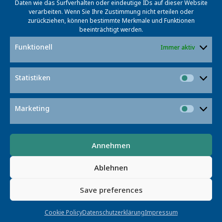
Daten wie das Surfverhalten oder eindeutige IDs auf dieser Website
verarbeiten. Wenn Sie Ihre Zustimmung nicht erteilen oder
zurückziehen, können bestimmte Merkmale und Funktionen
Kontakt
beeinträchtigt werden.
Funktionell
Immer aktiv
Statistiken
Statist
Marketing
Market
Prof. Dr. Sascha Fahl
Annehmen
Projektmanager
Ablehnen
fahl@l3s.de
+49 511 762-19738
Save preferences
Cookie Policy
Datenschutzerklärung
Impressum