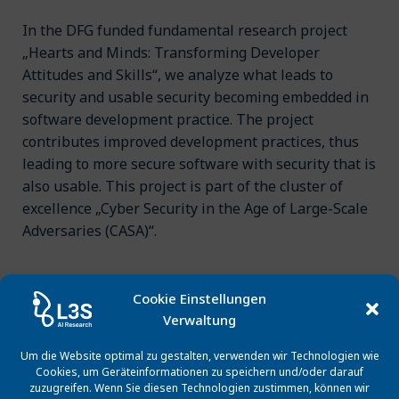
In the DFG funded fundamental research project
„Hearts and Minds: Transforming Developer
Attitudes and Skills“, we analyze what leads to
security and usable security becoming embedded in
software development practice. The project
contributes improved development practices, thus
leading to more secure software with security that is
also usable. This project is part of the cluster of
excellence „Cyber Security in the Age of Large-Scale
Adversaries (CASA)“.
Cookie Einstellungen
Förderprogramm
Verwaltung
Um die Website optimal zu gestalten, verwenden wir Technologien wie
Projektpartner
Cookies, um Geräteinformationen zu speichern und/oder darauf
zuzugreifen. Wenn Sie diesen Technologien zustimmen, können wir