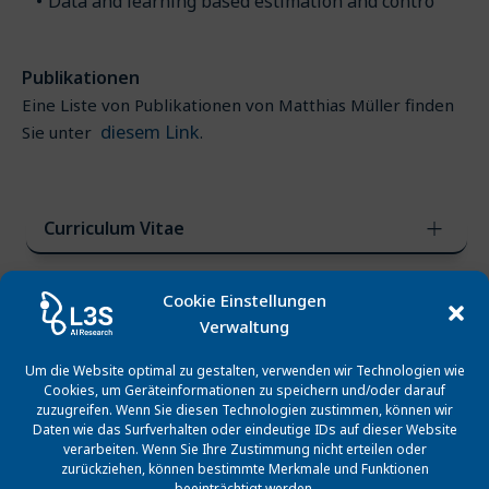
Data and learning based estimation and contro
Publikationen
Eine Liste von Publikationen von Matthias Müller finden
diesem Link
Sie unter
.
Curriculum Vitae
Cookie Einstellungen
Verwaltung
Um die Website optimal zu gestalten, verwenden wir Technologien wie
Laufende Projekte am L3S
Cookies, um Geräteinformationen zu speichern und/oder darauf
zuzugreifen. Wenn Sie diesen Technologien zustimmen, können wir
Daten wie das Surfverhalten oder eindeutige IDs auf dieser Website
verarbeiten. Wenn Sie Ihre Zustimmung nicht erteilen oder
zurückziehen, können bestimmte Merkmale und Funktionen
beeinträchtigt werden.