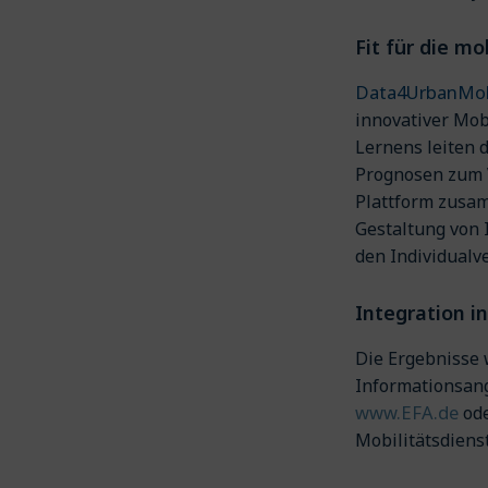
Fit für die m
Data4UrbanMob
innovativer Mob
Lernens leiten 
Prognosen zum 
Plattform zusam
Gestaltung von 
den Indivi
Integration i
Die Ergebnisse 
Informationsang
www.EFA.de
ode
Mobilitätsdiens