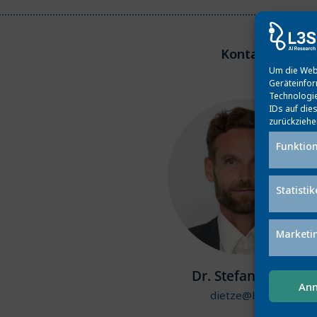
Kontakt
Um die Webs
Geräteinfor
Technologie
IDs auf die
zurückziehe
Funktion
Statisti
Marketi
Dr. Stefan Dietze
An
dietze@l3s.de