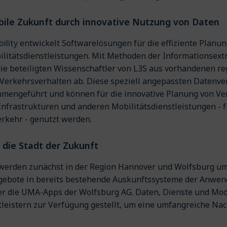
obile Zukunft durch innovative Nutzung von Daten
ility
entwickelt Softwarelösungen für die effiziente Plan
ilitätsdienstleistungen. Mit Methoden der Informationsext
die beteiligten Wissenschaftler von L3S aus vorhandenen r
Verkehrsverhalten ab. Diese speziell angepassten Datenv
mengeführt und können für die innovative Planung von Ver
Infrastrukturen und anderen Mobilitätsdienstleistungen - 
dualverkehr - genutzt werden.
n die Stadt der Zukunft
werden zunächst in der Region Hannover und Wolfsburg um
ebote in bereits bestehende Auskunftssysteme der Anwend
r die UMA-Apps der Wolfsburg AG. Daten, Dienste und Mo
tleistern zur Verfügung gestellt, um eine umfangreiche Na