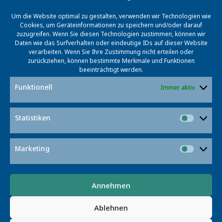
niedersächsischen Unternehmen gegründet, das
konkrete Anwendungsfälle der Datenraumarchitektur
Um die Website optimal zu gestalten, verwenden wir Technologien wie
von Boost4.0 entwickeln und realisieren soll".
Cookies, um Geräteinformationen zu speichern und/oder darauf
zuzugreifen. Wenn Sie diesen Technologien zustimmen, können wir
Daten wie das Surfverhalten oder eindeutige IDs auf dieser Website
BOOST4.0 ist die größte Initiative im Bereich
Big Data
verarbeiten. Wenn Sie Ihre Zustimmung nicht erteilen oder
for Industry 4.0
. Zum Konsortium gehören insgesamt 50
zurückziehen, können bestimmte Merkmale und Funktionen
Unternehmen aus 16 Ländern, darunter Volkswagen,
beeinträchtigt werden.
Volvo und Siemens. Die Fördersumme durch die EU
Funktionell
Immer aktiv
beträgt 20 Millionen Euro, hinzukommen 100 Millionen
Euro Investitionen durch die teilnehmenden
Statistiken
Unternehmen.
Statist
Marketing
Market
Vorgestellte Projekte
Annehmen
Ablehnen