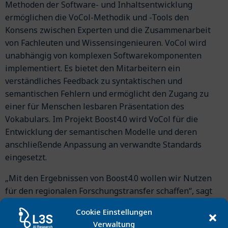
Methoden der Software- und Inhaltsentwicklung
ermöglichen die VoCol-Methodik und -Tools den
Konsens zwischen Experten und die Zusammenarbeit
von Fachleuten und Wissensingenieuren. VoCol wird
unabhängig von komplexen Softwarekomponenten
implementiert. Es bietet den Mitarbeitern ein
verständliches Feedback zu syntaktischen und
semantischen Fehlern und ermöglicht den Zugang zu
einer für Menschen lesbaren Präsentation des
Vokabulars. Im Projekt Boost4.0 wird VoCol für die
Entwicklung der semantischen Modelle und deren
anschließende Anpassung an verwandte Standards
eingesetzt.
„Mit den Ergebnissen von Boost4.0 wollen wir Nutzen
für den regionalen Forschungstransfer schaffen“, sagt
Prof. Auer. „So haben wir beispielsweise ein regionales
Cookie Einstellungen
Kompetenznetzwerk International Data Space mit
Verwaltung