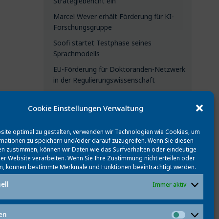
Strategiebericht ein
Marcel Wever erhält Förderung für KI-
Forschungsgruppe
Soofi startet Testphase seines
Sprachmodells
EU-Förderung für Doktoranden-Netzwerk
in der Regulierungswissenschaft
Cookie Einstellungen Verwaltung
CATEGORIES
ite optimal zu gestalten, verwenden wir Technologien wie Cookies, um
mationen zu speichern und/oder darauf zuzugreifen. Wenn Sie diesen
Alle Updates
n zustimmen, können wir Daten wie das Surfverhalten oder eindeutige
ser Website verarbeiten. Wenn Sie Ihre Zustimmung nicht erteilen oder
Aktuelles
n, können bestimmte Merkmale und Funktionen beeinträchtigt werden.
Personen
ell
Immer aktiv
Events
Beste Veröffentlichungen
ken