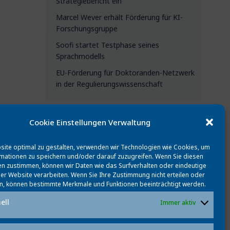
Strategiebericht ein
Marcel Wever erhält Förderung für KI-
Forschungsgruppe
Soofi startet Testphase seines
Sprachmodells
EU-Förderung für Doktoranden-Netzwerk
in der Regulierungswissenschaft
Cookie Einstellungen Verwaltung
CATEGORIES
ite optimal zu gestalten, verwenden wir Technologien wie Cookies, um
Alle Updates
mationen zu speichern und/oder darauf zuzugreifen. Wenn Sie diesen
n zustimmen, können wir Daten wie das Surfverhalten oder eindeutige
Aktuelles
ser Website verarbeiten. Wenn Sie Ihre Zustimmung nicht erteilen oder
n, können bestimmte Merkmale und Funktionen beeinträchtigt werden.
Personen
ell
Immer aktiv
Events
Beste Veröffentlichungen