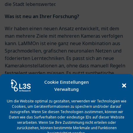
die Stadt lebenswerter.
Was ist neu an Ihrer Forschung?
Wir haben einen neuen Ansatz entwickelt, mit dem
man mehrere Ziele mit mehreren Kameras verfolgen
kann. LaMMOn ist eine ganz neue Kombination aus
Sprachmodellen, grafischen neuronalen Netzen und
föderierten Lerntechniken. Es passt sich an neue
Kamerakonstellationen an, ohne dass manuell Regeln
festgelegt werden müssen. Es nutzt synthetische
Daten, um die Beschränkungen von Datensätzen zu
Cookie Einstellungen
überwinden, und es bewahrt die Privatsphäre durch
Verwaltung
föderiertes Lernen. Dieser innovative Ansatz ist ein
Um die Website optimal zu gestalten, verwenden wir Technologien wie
großer Schritt nach vorne in Sachen Smart-City-
Cookies, um Geräteinformationen zu speichern und/oder darauf
Technologie und bietet eine skalierbare, effiziente und
zuzugreifen. Wenn Sie diesen Technologien zustimmen, können wir
datenschutzfreundliche Lösung für die
Daten wie das Surfverhalten oder eindeutige IDs auf dieser Website
verarbeiten. Wenn Sie Ihre Zustimmung nicht erteilen oder
Fahrzeugverfolgung in Städten.
zurückziehen, können bestimmte Merkmale und Funktionen