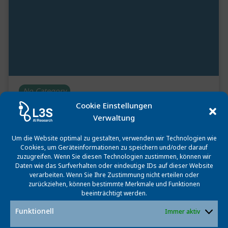
No Category
Cookie Einstellungen
RUSHMORE
Verwaltung
April 9, 2025
Um die Website optimal zu gestalten, verwenden wir Technologien wie
Cookies, um Geräteinformationen zu speichern und/oder darauf
Start: 01.02.2025 End: 31.01.2028 Website:
zuzugreifen. Wenn Sie diesen Technologien zustimmen, können wir
https://rushmore.l3s.uni-hannover.de RUSHMORE
Daten wie das Surfverhalten oder eindeutige IDs auf dieser Website
verarbeiten. Wenn Sie Ihre Zustimmung nicht erteilen oder
Resources for Human Mobility Research Understanding
zurückziehen, können bestimmte Merkmale und Funktionen
mobility behavior, for instance, traffic flows or public
beeinträchtigt werden.
transportation usage in urban […]
Funktionell
Immer aktiv
Weiterlesen