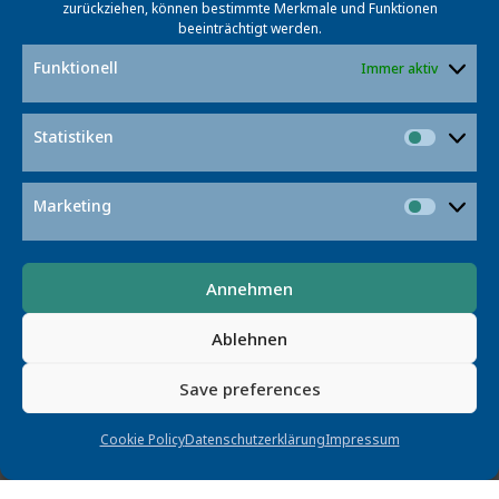
neue Wege im Umgang mit digitalen Objekten
zurückziehen, können bestimmte Merkmale und Funktionen
beeinträchtigt werden.
entstehen.
Funktionell
Immer aktiv
Förderprogramm
Statistiken
Statist
Projektpartner
Marketing
Market
Annehmen
Kontakt
Ablehnen
Save preferences
Cookie Policy
Datenschutzerklärung
Impressum