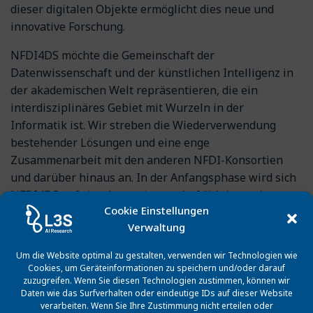
dieser digitalen Objekte ermöglicht dies neue und
innovative Forschung.
NFDI4DS möchte die Gemeinschaft der
Datenwissenschaft und der künstlichen Intelligenz in
der akademischen Welt repräsentieren, die ein
interdisziplinäres Gebiet mit Wurzeln in der
Informatik ist. Wir streben die Wiederverwendung
bestehender Lösungen und eine enge
Zusammenarbeit mit den anderen NFDI-Konsortien
und darüber hinaus an. In der Anfangsphase wird sich
NFDI4DS auf vier datenwissenschaftlich intensive
Cookie Einstellungen
Anwendungsbereiche konzentrieren:
Verwaltung
Sprachtechnologie, biomedizinische Wissenschaften,
Informationswissenschaften und
Um die Website optimal zu gestalten, verwenden wir Technologien wie
Sozialwissenschaften. Das in NFDI4DS vorhandene
Cookies, um Geräteinformationen zu speichern und/oder darauf
zuzugreifen. Wenn Sie diesen Technologien zustimmen, können wir
Fachwissen stellt sicher, dass Metadatenstandards
Daten wie das Surfverhalten oder eindeutige IDs auf dieser Website
bereichsübergreifend interoperabel sind und dass
verarbeiten. Wenn Sie Ihre Zustimmung nicht erteilen oder