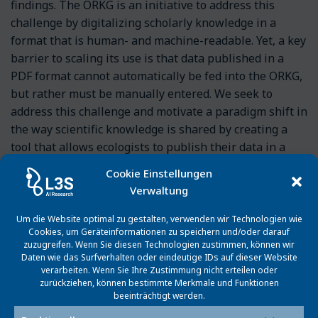
findings. The ORKG is an initiative to address this
challenge by digitalizing scholarly knowledge in a
format that is human- and machine-readable. Yet, a key
barrier to scaling its use is that data published in a
PDF format cannot automatically be fed into the ORKG,
but rather must be manually entered. We seek to
address this challenge and motivate a paradigm shift in
the way scientific knowledge is shared by creating a
tool that allows ecologists to publish their data in a
machine-readable format from the outset.
Cookie Einstellungen
Verwaltung
Um die Website optimal zu gestalten, verwenden wir Technologien wie
Förderprogramm
Cookies, um Geräteinformationen zu speichern und/oder darauf
zuzugreifen. Wenn Sie diesen Technologien zustimmen, können wir
Daten wie das Surfverhalten oder eindeutige IDs auf dieser Website
Projektpartner
verarbeiten. Wenn Sie Ihre Zustimmung nicht erteilen oder
zurückziehen, können bestimmte Merkmale und Funktionen
beeinträchtigt werden.