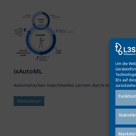
Um die Webs
Geräteinfor
ixAutoML
Technologie
IDs auf die
Automatisches maschinelles Lernen durch Interaktivität
zurückziehe
Funktion
Weiterlesen
Statisti
Marketi