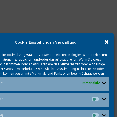
Cookie Einstellungen Verwaltung
ite optimal zu gestalten, verwenden wir Technologien wie Cookies, um
mationen zu speichern und/oder darauf zuzugreifen. Wenn Sie diesen
n zustimmen, können wir Daten wie das Surfverhalten oder eindeutige
ser Website verarbeiten. Wenn Sie Ihre Zustimmung nicht erteilen oder
 und Erklärbarkeit menschengerechter gestalten.
n, können bestimmte Merkmale und Funktionen beeinträchtigt werden.
ell
Immer aktiv
ken
Statistik
ng