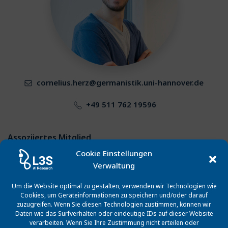
cornelius.herz@germanistik.uni-hannover.de
+49 511 762 19596
Assoziiertes Mitglied
Cookie Einstellungen
Cornelius Herz ist Professor am Institut Deutsches
Verwaltung
Seminar der Philosophischen Fakultät der Leibniz
Universtät Hannover.
Um die Website optimal zu gestalten, verwenden wir Technologien wie
Cookies, um Geräteinformationen zu speichern und/oder darauf
zuzugreifen. Wenn Sie diesen Technologien zustimmen, können wir
Daten wie das Surfverhalten oder eindeutige IDs auf dieser Website
Publikationen
verarbeiten. Wenn Sie Ihre Zustimmung nicht erteilen oder