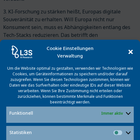
3. KI-Forschung zu stärken heißt, Europas digitale
Souveränität zu erhalten. Will Europa nicht nur
Konsument sein, muss es Abhängigkeiten entlang des
Tech-Stacks reduzieren. Das betrifft den
Halbleiterbereich mit Hardwarekomponenten, die für
Cookie Einstellungen
das Training und den Einsatz von KI-Algorithmen
Verwaltung
unerlässlich sind. Ebenso Investitionen in Foundation-
Models, die Enabler für neue Geschäftsmodelle sind und
Um die Website optimal zu gestalten, verwenden wir Technologien wie
zugleich Konformität mit der europäischen KI- und
Cookies, um Geräteinformationen zu speichern und/oder darauf
zuzugreifen. Wenn Sie diesen Technologien zustimmen, können wir
Datenschutzgrundverordnung erzielen sollten. Auch
Daten wie das Surfverhalten oder eindeutige IDs auf dieser Website
Kompetenzen zur Implementierung, Verwaltung und
verarbeiten. Wenn Sie Ihre Zustimmung nicht erteilen oder
zurückziehen, können bestimmte Merkmale und Funktionen
Verbesserung von KI-Modellen im industriellen Kontext
beeinträchtigt werden.
sowie die Entwicklung maßgeschneiderter KI-Services
für Unternehmen, Verwaltung und Gesellschaft bis hin
Funktionell
Immer aktiv
zur Daten- und KI-Kompetenz entlang der gesamten
Bildungskette gilt es zu fördern. Zudem spielen Open-
Statistiken
Statist
Source-Ansätze eine besondere Rolle, fördern sie doch