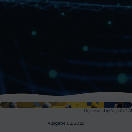
©generated by NightCafé AI
Ausgabe 02/2023