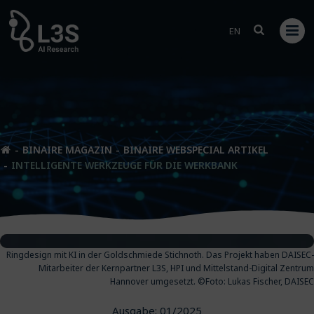
Zum
Inhalt
EN
springen
BINAIRE MAGAZIN
BINAIRE WEBSPECIAL ARTIKEL
INTELLIGENTE WERKZEUGE FÜR DIE WERKBANK
Ringdesign mit KI in der Goldschmiede Stichnoth. Das Projekt haben DAISEC-
Mitarbeiter der Kernpartner L3S, HPI und Mittelstand-Digital Zentrum
Hannover umgesetzt.
©Foto:
Lukas Fischer, DAISEC
Ausgabe: 01/2025