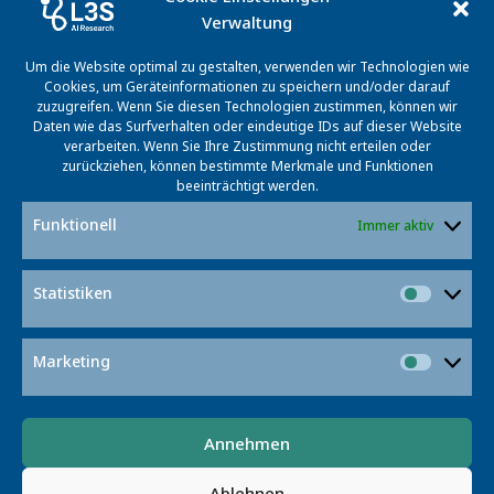
Verwaltung
Um die Website optimal zu gestalten, verwenden wir Technologien wie
Cookies, um Geräteinformationen zu speichern und/oder darauf
zuzugreifen. Wenn Sie diesen Technologien zustimmen, können wir
Daten wie das Surfverhalten oder eindeutige IDs auf dieser Website
verarbeiten. Wenn Sie Ihre Zustimmung nicht erteilen oder
Dr. Daniel Kudenko
zurückziehen, können bestimmte Merkmale und Funktionen
kudenko@L3S.de
beeinträchtigt werden.
Funktionell
Daniel Kudenko ist Forschungsgruppenleiter am L3S.
Immer aktiv
Als Geschäftsführer des DAISEC engagiert er sich für
den Wissenstransfer in kleine und mittlere
Statistiken
Statist
Unternehmen sowie den öffentlichen Sektor.
Marketing
Market
Annehmen
© 2026 L3S RESEARCH CENTER
Ablehnen