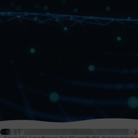
Das von DALL-E im Auftrag von Chat-GPT erstellte Bild: „Ein fotorealistisches