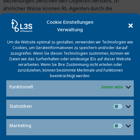
Beziehungen zwischen den Objekten versteht. In
ähnlicher Weise können RL-Agenten durch die
Verwendung von Belohnungsmodellen auch in
Cookie Einstellungen
Umgebungen mit wenigen Belohnungssignalen effizient
Verwaltung
lernen.
Um die Website optimal zu gestalten, verwenden wir Technologien wie
Dieser strukturierte Ansatz beschleunigt nicht nur die
Cookies, um Geräteinformationen zu speichern und/oder darauf
Datenverarbeitung, sondern verbessert auch die
zuzugreifen. Wenn Sie diesen Technologien zustimmen, können wir
Daten wie das Surfverhalten oder eindeutige IDs auf dieser Website
Generalisierungsfähigkeit von RL-Agenten. Die Arbeit
verarbeiten. Wenn Sie Ihre Zustimmung nicht erteilen oder
öffnet neue Forschungsfelder, etwa die Identifikation
zurückziehen, können bestimmte Merkmale und Funktionen
optimaler Entwurfsmuster oder Kombinationen davon
beeinträchtigt werden.
für unterschiedliche Anwendungen – je nach den
Funktionell
Immer aktiv
gewünschten Eigenschaften Generalisierbarkeit,
Effizienz, Sicherheit oder Interpretierbarkeit. „Wir
Statistiken
hoffen, dass unser Rahmenwerk als Leitfaden für die
Statist
Weiterentwicklung von RL-Methoden dienen wird“, sagt
Mohan. „Die Verwendung von Strukturen könnte der
Marketing
Market
Schlüssel sein, um RL endlich auf die komplexe reale
Welt auszuweiten.“