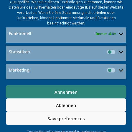
zuzugreifen. Wenn Sie diesen Technologien zustimmen, können wir
Fernandes wird zunächst bis Anfang Januar 2025 am
Daten wie das Surfverhalten oder eindeutige IDs auf dieser Website
L3S bleiben, ein einjähriger Forschungsaufenthalt
verarbeiten. Wenn Sie Ihre Zustimmung nicht erteilen oder
zurückziehen, können bestimmte Merkmale und Funktionen
folgt im Juli 2025. Im Juni 2027 kommt der
beeinträchtigt werden.
brasilianische Wissenschaftler abschließend für
Funktionell
Immer aktiv
weitere drei Monate nach Hannover.
Statistiken
Statist
Post
Post
Vorheriger Beitrag
Nächster Beitrag
navigation
navigatio
Marketing
Market
Annehmen
© 2026 L3S RESEARCH CENTER
Ablehnen
Appelstr. 9a · 30167 Hannover
IMPRESSUM
DATENSCHUTZERKLÄRUNG
COOKIE POLICY
Save preferences
KONTAKT
ELDRIS
Cookie Policy
Datenschutzerklärung
Impressum