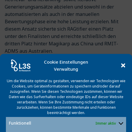
Generierungsansätze abzielen und sowohl in der
automatisierten als auch in der manuellen
Bewertungsphase eine hohe Leistung erzielen. Mit
diesem Ansatz sicherte sich RAGtifier einen Platz
unter den Finalisten und erreichte schließlich den
dritten Platz hinter Magikarp aus China und RMIT-
ADMS aus Australien.
Cookie Einstellungen
Die Preisverleihung fand während des LiveRAG-
Verwaltung
Workshops am 17. Juli 2025 in Padua (Italien) im
Rahmen des SIGIR-Kongresses statt.
Um die Website optimal zu gestalten, verwenden wir Technologien wie
Cookies, um Geräteinformationen zu speichern und/oder darauf
RAGtifier Report and Code:
zuzugreifen. Wenn Sie diesen Technologien zustimmen, können wir
https://arxiv.org/abs/2506.14412
Daten wie das Surfverhalten oder eindeutige IDs auf dieser Website
verarbeiten. Wenn Sie Ihre Zustimmung nicht erteilen oder
https://git.l3s.uni-hannover.de/liverag/ragtifier
zurückziehen, können bestimmte Merkmale und Funktionen
beeinträchtigt werden.
LiveRAG Challenge Report:
Funktionell
https://arxiv.org/abs/2507.04942
Immer aktiv